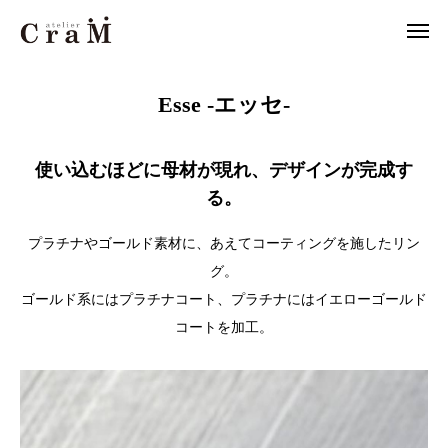
Artisan Works Limited
Esse -エッセ-
Esse -エッセ-
来店予約
店舗情報
使い込むほどに母材が現れ、デザインが完成す

LINE
作例集
る。
結婚指輪
プラチナやゴールド素材に、あえてコーティングを施したリン
グ。
婚約指輪
ゴールド系にはプラチナコート、プラチナにはイエローゴールド
コートを加工。
セットリング
ジュエリー
CraMについて