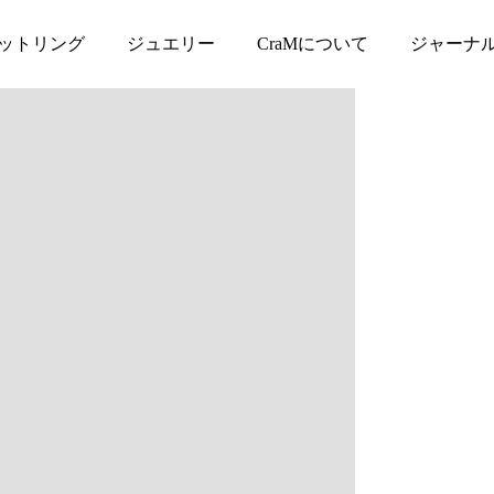
）コース】
ットリング
ジュエリー
CraMについて
ジャーナ