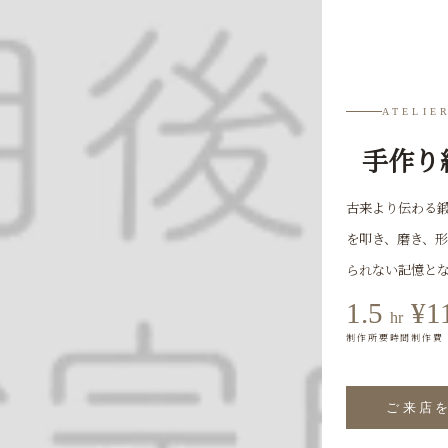
ATELIE
手作り
古来より伝わる鍛
を叩き、磨き、形
られない記憶と
1.5
¥1
hr
制作所要時間
制作費
ご来店を