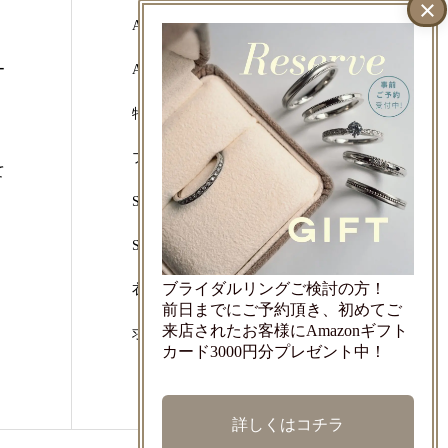
Atelier CraM Online Shop
ー
Artisan Works Online Shop
特定商取引法に基づく表示
プライバシーポリシー
て
SNSリンク
SDGsへの取り組み
ブライダルリングご検討の方！
衣装協力のご依頼
前日までにご予約頂き、初めてご
来店されたお客様にAmazonギフト
求人情報
カード3000円分プレゼント中！
詳しくはコチラ