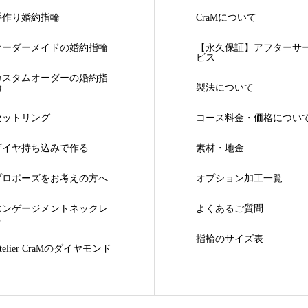
手作り婚約指輪
CraMについて
オーダーメイドの婚約指輪
【永久保証】アフターサ
ビス
カスタムオーダーの婚約指
輪
製法について
セットリング
コース料金・価格につい
ダイヤ持ち込みで作る
素材・地金
プロポーズをお考えの方へ
オプション加工一覧
エンゲージメントネックレ
よくあるご質問
ス
指輪のサイズ表
telier CraMのダイヤモンド