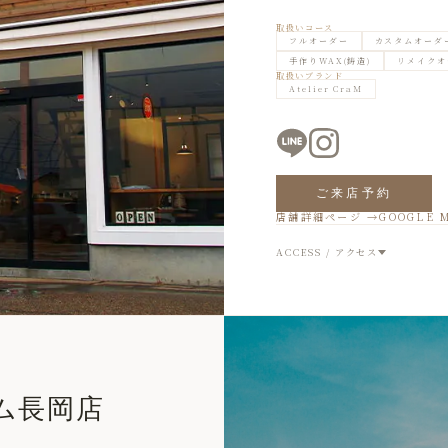
取扱いコース
フルオーダー
カスタムオーダ
手作りWAX(鋳造)
リメイクオ
取扱いブランド
Atelier CraM
ご来店予約
店舗詳細ページ →
GOOGLE 
ACCESS / アクセス
ム長岡店