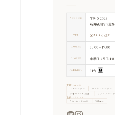
〒940-2023
ADDRESS
新潟県長岡市蓮潟5
0258-86-6121
TEL
10:00 – 19:00
HOURS
水曜日（祝日は営
CLOSED
PARKING
14台
取扱いコース
フルオーダー
カスタムオーダー
手作りWAX(鋳造)
リメイクオー
取扱いブランド
Atelier CraM
CRAM