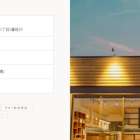
丁目1番地10
業）
手作り鍛造(彫金)
ダー