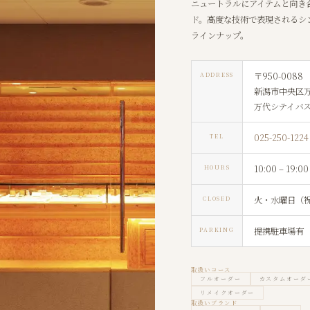
ニュートラルにアイテムと向き
ド。高度な技術で表現されるシ
ラインナップ。
〒950-0088
ADDRESS
新潟市中央区万代
万代シテイバス
025-250-1224
TEL
10:00 – 19:00
HOURS
火・水曜日（
CLOSED
提携駐車場有
PARKING
取扱いコース
フルオーダー
カスタムオーダ
リメイクオーダー
取扱いブランド