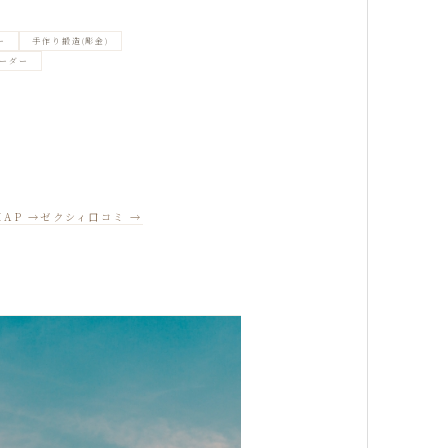
ー
手作り鍛造(彫金)
ーダー
MAP →
ゼクシィ口コミ →