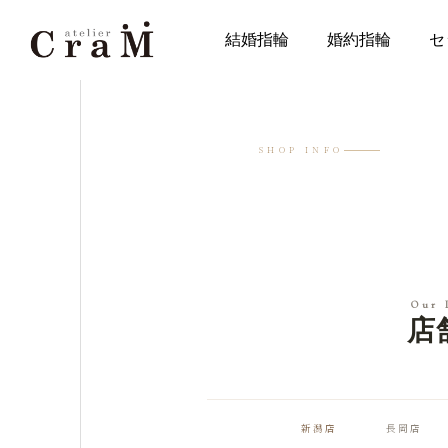
店舗情報
結婚指輪
婚約指輪
セ
SHOP INFO
Our 
店
新潟店
長岡店