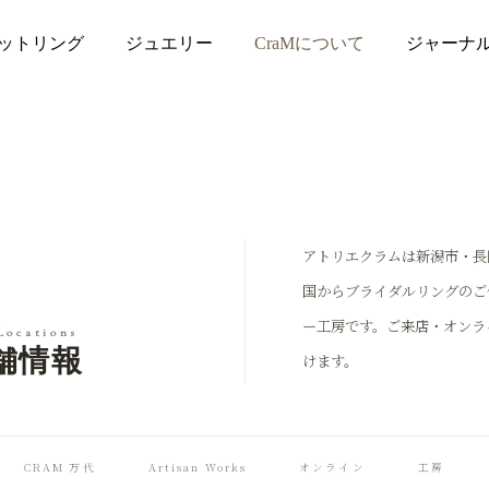
ットリング
ジュエリー
CraMについて
ジャーナ
アトリエクラムは新潟市・長
国からブライダルリングのご
ー工房です。ご来店・オンラ
Locations
舗情報
けます。
CRAM 万代
Artisan Works
オンライン
工房