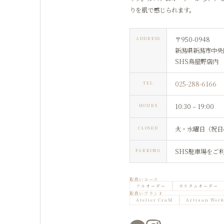
りを肌で感じられます。
〒950-0948
ADDRESS
新潟県新潟市中央区
SHS鳥屋野店内
025-288-6166
TEL
10:30 – 19:00
HOURS
火・水曜日（祝日
CLOSED
SHS駐車場をご
PARKING
取扱いコース
フルオーダー
カスタムオーダー
取扱いブランド
Atelier CraM
Artisan Wor