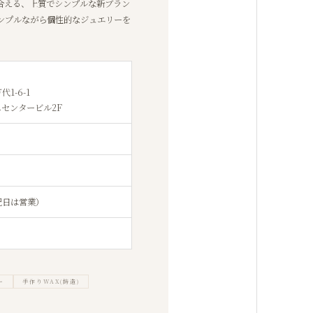
合える、上質でシンプルな新ブラン
ンプルながら個性的なジュエリーを
1-6-1
センタービル2F
祝日は営業）
ー
手作りWAX(鋳造)