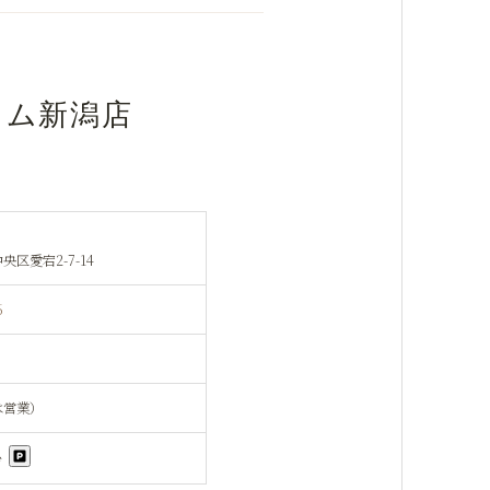
ラム新潟店
区愛宕2-7-14
6
は営業）
台