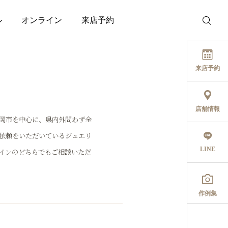
ル
オンライン
来店予約
来店予約
店舗情報
岡市を中心に、県内外問わず全
依頼をいただいているジュエリ
LINE
インのどちらでもご相談いただ

作例集