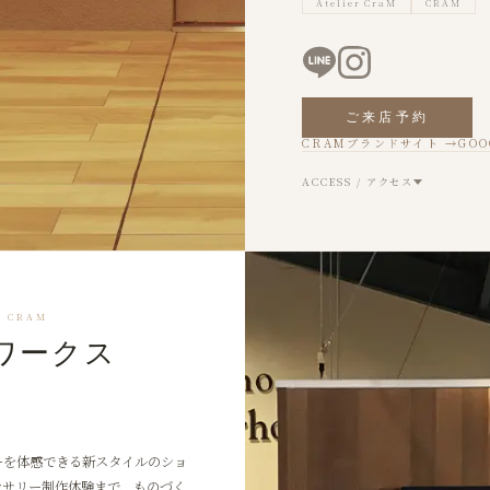
Atelier CraM
CRAM
ご来店予約
CRAMブランドサイト →
GOO
ACCESS / アクセス
R CRAM
ワークス
ーを体感できる新スタイルのショ
セサリー制作体験まで、ものづく