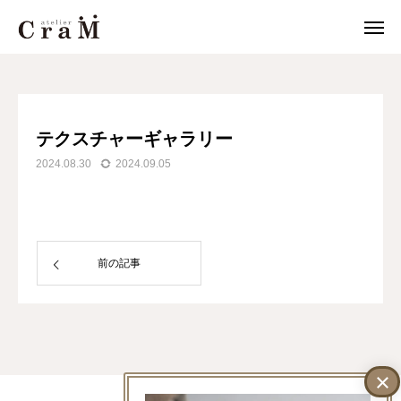
JOURNAL
テクスチャーギャラリー
来店予約
店舗情報
テクスチャーギャラリー

2024.08.30
2024.09.05
LINE
作例集
結婚指輪
婚約指輪
前の記事
セットリング
ジュエリー
CraMについて
LINEでお問い合わせ