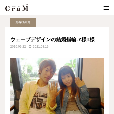
JOURNAL
お客様紹介
ウェーブデザインの結婚指輪-Y様T様
お客様紹介
来店予約
店舗情報
ウェーブデザインの結婚指輪-Y様T様

2016.09.22
2021.03.19
LINE
作例集
結婚指輪
婚約指輪
セットリング
ジュエリー
CraMについて