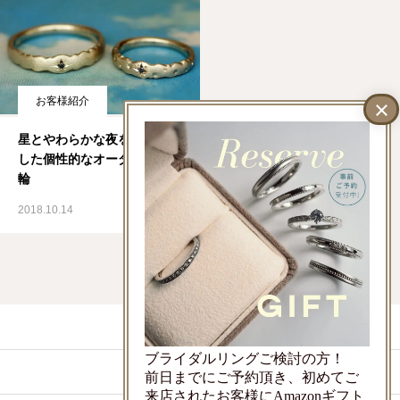
お客様紹介
星とやわらかな夜をイメージ
した個性的なオーダー結婚指
輪
2018.10.14
LINEでお問い合わせ
ブライダルリングご検討の方！
ご来店予約
前日までにご予約頂き、初めてご
来店されたお客様にAmazonギフト