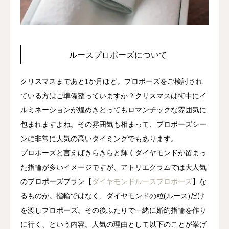
ジャーナル
オンライン
ルースプロポーズについて
来店予約
クリスマスまであと1か月ほど。プロポーズをご検討され
ている方はご準備整っていますか？クリスマスは街中にイ
ルミネーションが煌めきとってもロマンチックな雰囲気に
包まれますよね。その雰囲気も相まって、プロポーズシー
ンに非常に人気の高いタイミングでもあります。
プロポーズと言えばきらきらと輝くダイヤモンドが留まっ
た指輪が多いイメージですが、アトリエクラムでは大人気
のプロポーズプラン【
ダイヤモンドルースプロポーズ
】な
るものが。指輪ではなく、ダイヤモンドの粒(ルース)だけ
を渡しプロポーズ。その後ふたりで一緒に婚約指輪を作り
に行く、という内容。人気の理由として以下のことが挙げ