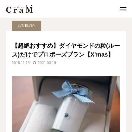
JOURNAL
Artisan Worksのこと
【超絶おすすめ】ダイヤモンドの粒(ルース)だけでプロポーズプラン【X’mas】
お客様紹介
来店予約
店舗情報
【超絶おすすめ】ダイヤモンドの粒(ルー

ス)だけでプロポーズプラン【X’mas】
LINE
作例集
2018.11.15
2021.03.19
結婚指輪
婚約指輪
セットリング
ジュエリー
CraMについて