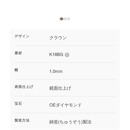
ジャーナル
オンライン
デザイン
クラウン
来店予約
素材
K18BG
?
幅
1.0mm
表面仕上げ
鏡面仕上げ
宝石
OEダイヤモンド
製造方法
鋳造(ちゅうぞう)製法