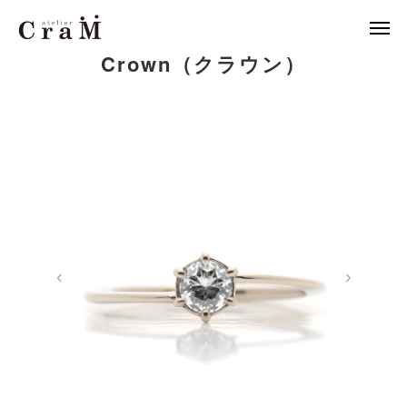
Crown（クラウン）
来店予約
店舗情報

LINE
作例集
結婚指輪
婚約指輪
‹
›
セットリング
ジュエリー
CraMについて