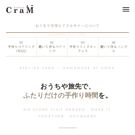
おうちで手作りアクセサリー
おうちで手作りアクセサリーについて
— HANDMADE KIT ITEMS —
来店予約
店舗情報
01
02
03
04
手作りペアリング
磨いて作るペアリ
手作りリングネッ
磨いて作るバング
（WAX）
ング
クレス
ル

LINE
作例集
ATELIER CRAM — HANDMADE AT HOME
結婚指輪
おうちや旅先で、
婚約指輪
ふたりだけの手作り時間
を。
セットリング
NO STORE VISIT NEEDED · MAKE IT
ジュエリー
TOGETHER · ANYWHERE
CraMについて