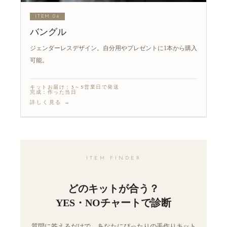
ITEM 04
バングル
ジェンダーレスデザイン。自分用やプレゼントに1本から購入
可能。
キットお届け：3～5営業日で発送
完成：作った当日
詳しく見る →
ITEM FINDER
どのキットが合う？
YES・NOチャートで
診断
質問に答えるだけで、あなたにぴったりの手作りキット