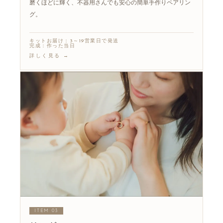
磨くほどに輝く、不器用さんでも安心の簡単手作りペアリン
グ。
キットお届け：3～19営業日で発送
完成：作った当日
詳しく見る →
ITEM 03