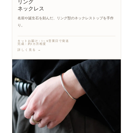
リング
ネックレス
名前や誕生石を刻んだ、リング型のネックレストップを手作
り。
キットお届け：1～2営業日で発送
完成：約1カ月程度
詳しく見る →