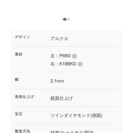
ジャーナル
オンライン
デザイン
アルクス
来店予約
素材
左：Pt950
?
右：K18BKG
?
幅
2.1mm
表面仕上げ
鏡面仕上げ
宝石
ツインダイヤモンド(側面)
製造方法
鋳造(ちゅうぞう)製法