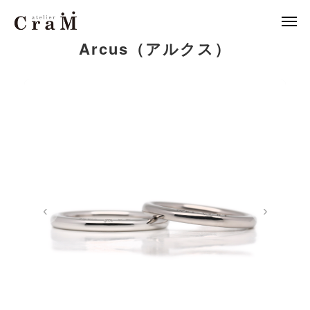
Arcus（アルクス）
来店予約
店舗情報

LINE
作例集
結婚指輪
婚約指輪
‹
›
セットリング
ジュエリー
CraMについて