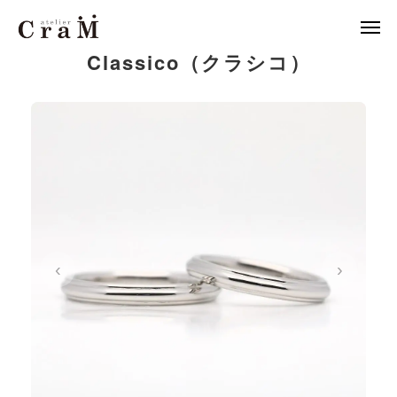
Classico（クラシコ）
来店予約
店舗情報

LINE
作例集
結婚指輪
婚約指輪
‹
›
セットリング
ジュエリー
CraMについて