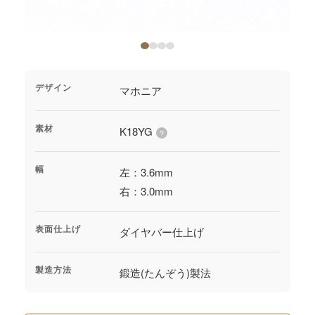
ジャーナル
オンライン
デザイン
マホニア
来店予約
素材
K18YG
?
幅
左：3.6mm
右：3.0mm
表面仕上げ
ダイヤバー仕上げ
製造方法
鍛造(たんぞう)製法