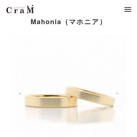
Mahonia（マホニア）
来店予約
店舗情報

LINE
作例集
結婚指輪
婚約指輪
‹
›
セットリング
ジュエリー
CraMについて