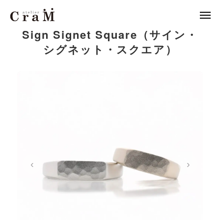
Sign Signet Square（サイン・
シグネット・スクエア）
来店予約
店舗情報

LINE
作例集
結婚指輪
婚約指輪
‹
›
セットリング
ジュエリー
CraMについて