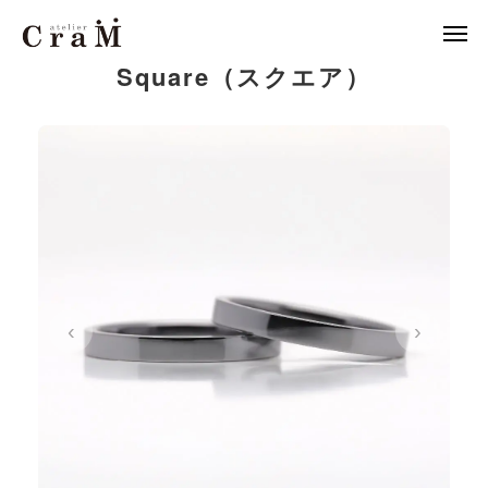
Square（スクエア）
来店予約
店舗情報

LINE
作例集
結婚指輪
婚約指輪
‹
›
セットリング
ジュエリー
CraMについて