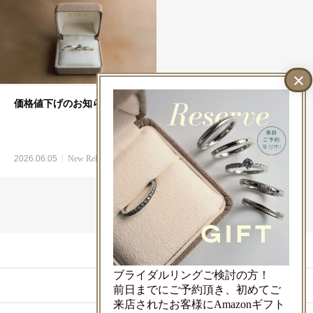
価格値下げのお知らせ
2026.06.05
New Release
LINEでお問い合わせ
ブライダルリングご検討の方！
ご来店予約
前日までにご予約頂き、初めてご
来店されたお客様にAmazonギフト