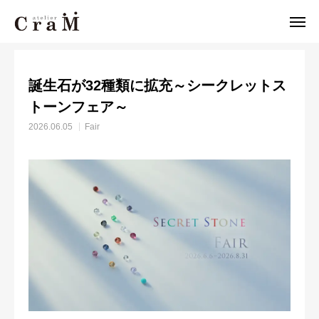
News
Fair
誕生石が32種類に拡充～シークレットストーンフェア～
誕生石が32種類に拡充～シークレットス
来店予約
店舗情報
トーンフェア～

2026.06.05
Fair
LINE
作例集
結婚指輪
婚約指輪
セットリング
ジュエリー
CraMについて