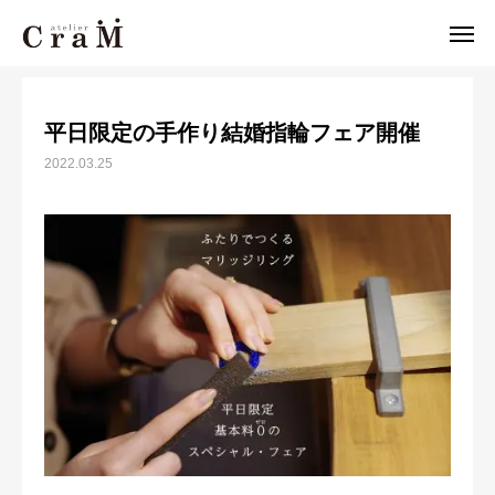
News
平日限定の手作り結婚指輪フェア開催
平日限定の手作り結婚指輪フェア開催
来店予約
店舗情報
2022.03.25

LINE
作例集
結婚指輪
婚約指輪
セットリング
ジュエリー
CraMについて