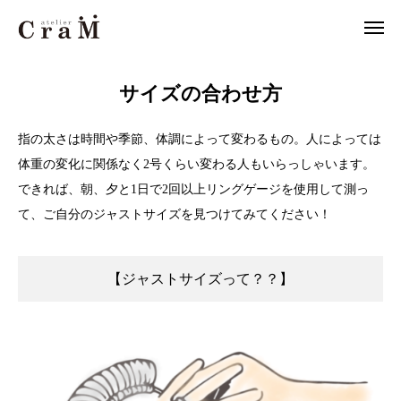
非公開: 指輪のサイズ表
サイズの合わせ方
サイズの合わせ方
来店予約
店舗情報
指の太さは時間や季節、体調によって変わるもの。人によっては

体重の変化に関係なく2号くらい変わる人もいらっしゃいます。
LINE
作例集
できれば、朝、夕と1日で2回以上リングゲージを使用して測っ
結婚指輪
て、ご自分のジャストサイズを見つけてみてください！
婚約指輪
【ジャストサイズって？？】
セットリング
ジュエリー
CraMについて