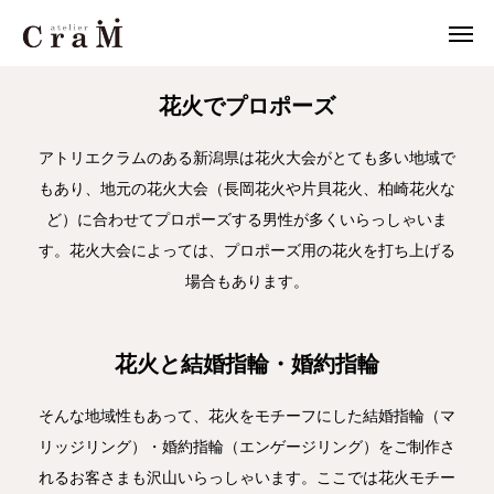
JOURNAL
花火モチーフ
花火でプロポーズ
来店予約
店舗情報
アトリエクラムのある新潟県は花火大会がとても多い地域で
もあり、地元の花火大会（長岡花火や片貝花火、柏崎花火な

LINE
作例集
ど）に合わせてプロポーズする男性が多くいらっしゃいま
す。花火大会によっては、プロポーズ用の花火を打ち上げる
結婚指輪
場合もあります。
婚約指輪
花火と結婚指輪・婚約指輪
セットリング
そんな地域性もあって、花火をモチーフにした結婚指輪（マ
ジュエリー
リッジリング）・婚約指輪（エンゲージリング）をご制作さ
れるお客さまも沢山いらっしゃいます。ここでは花火モチー
CraMについて