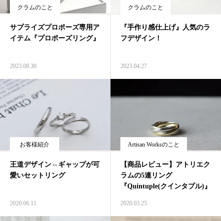
クラムのこと
クラムのこと
ジャーナル
サプライズプロポーズ専用ア
『手作り感仕上げ』人気のラ
イテム『プロポーズリング』
フデザイン！
オンライン
2023.08.30
2023.04.27
来店予約
お客様紹介
Artisan Worksのこと
王道デザイン⇔ギャップが可
【商品レビュー】アトリエク
愛いセットリング
ラムの5連リング
『Quintuple(クインタプル)』
2020.06.11
2020.03.25