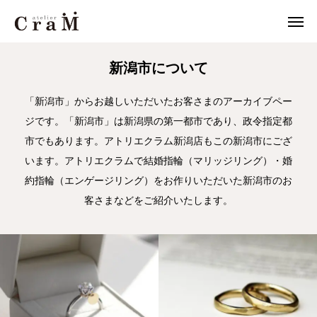
JOURNAL
新潟市
新潟市について
来店予約
店舗情報
「新潟市」からお越しいただいたお客さまのアーカイブペー
ジです。「新潟市」は新潟県の第一都市であり、政令指定都

LINE
作例集
市でもあります。アトリエクラム新潟店もこの新潟市にござ
います。アトリエクラムで結婚指輪（マリッジリング）・婚
結婚指輪
約指輪（エンゲージリング）をお作りいただいた新潟市のお
客さまなどをご紹介いたします。
婚約指輪
セットリング
ジュエリー
CraMについて