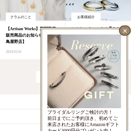
クラムのこと
お客様紹介
【Artisan Works】期間限定
にこちゃんマークの柔らかつ
販売商品のお知らせ【S.H.S
や消しマリッジリング
鳥屋野店】
2019.03.01
2019.02.28
1
2
…
7
LINEでお問い合わせ
ブライダルリングご検討の方！
ご来店予約
前日までにご予約頂き、初めてご
来店されたお客様にAmazonギフト
カード3000円分プレゼント中！