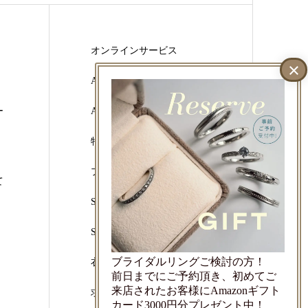
オンラインサービス
Atelier CraM Online Shop
ー
Artisan Works Online Shop
特定商取引法に基づく表示
プライバシーポリシー
て
SNSリンク
SDGsへの取り組み
ブライダルリングご検討の方！
衣装協力のご依頼
前日までにご予約頂き、初めてご
来店されたお客様にAmazonギフト
求人情報
カード3000円分プレゼント中！