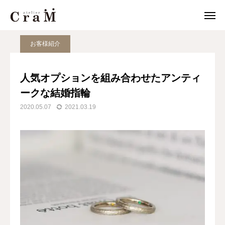
JOURNAL
お客様紹介
人気オプションを組み合わせたアンティークな結婚指輪
お客様紹介
来店予約
店舗情報
人気オプションを組み合わせたアンティ

ークな結婚指輪
LINE
作例集
2020.05.07
2021.03.19
結婚指輪
婚約指輪
セットリング
ジュエリー
CraMについて