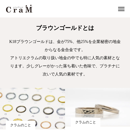
JOURNAL
ブラウンゴールド
ブラウンゴールドとは
来店予約
店舗情報
K18ブラウンゴールドは、金が75%、他25%を企業秘密の地金
からなる金合金です。

LINE
作例集
アトリエクラムの取り扱い地金の中でも特に人気の素材とな
ります。少しグレーがかった落ち着いた色味で、プラチナに
結婚指輪
次いで人気の素材です。
婚約指輪
セットリング
ジュエリー
クラムのこと
クラムのこと
CraMについて