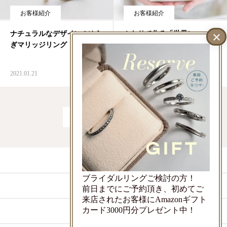
お客様紹介
お客様紹介
ナチュラルなデザインのゆら
ふたりで作る「世界に一つだ
ぎマリッジリング
け」
2021.01.21
2020.11.05
1
2
…
7
LINEでお問い合わせ
ブライダルリングご検討の方！
ご来店予約
前日までにご予約頂き、初めてご
来店されたお客様にAmazonギフト
カード3000円分プレゼント中！
店舗情報