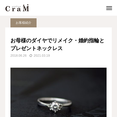
JOURNAL
お客様紹介
お母様のダイヤでリメイク・婚約指輪とプレゼントネックレス
お客様紹介
来店予約
店舗情報
お母様のダイヤでリメイク・婚約指輪と

プレゼントネックレス
LINE
作例集
2018.06.26
2021.03.19
結婚指輪
婚約指輪
セットリング
ジュエリー
CraMについて