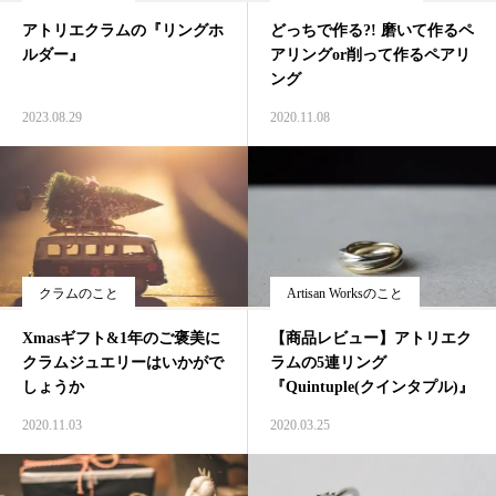
アトリエクラムの『リングホ
どっちで作る?! 磨いて作るペ
ジャーナル
ルダー』
アリングor削って作るペアリ
ング
オンライン
2023.08.29
2020.11.08
来店予約
クラムのこと
Artisan Worksのこと
Xmasギフト&1年のご褒美に
【商品レビュー】アトリエク
クラムジュエリーはいかがで
ラムの5連リング
しょうか
『Quintuple(クインタプル)』
2020.11.03
2020.03.25