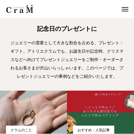
JOURNAL
プレゼントジュエリー
記念日のプレゼントに
来店予約
店舗情報
ジュエリーの需要として大きな割合を占める、プレゼント・
ギフト。アトリエクラムでも、お誕生日や記念時、クリスマ

LINE
作例集
スなどへ向けてプレゼントジュエリーをご制作・オーダーさ
れるお客さまが沢山いらっしゃいます。このページでは、プ
結婚指輪
レゼントジュエリーの事例などをご紹介いたします。
婚約指輪
セットリング
ジュエリー
CraMについて
クラムのこと
おすすめ・人気記事