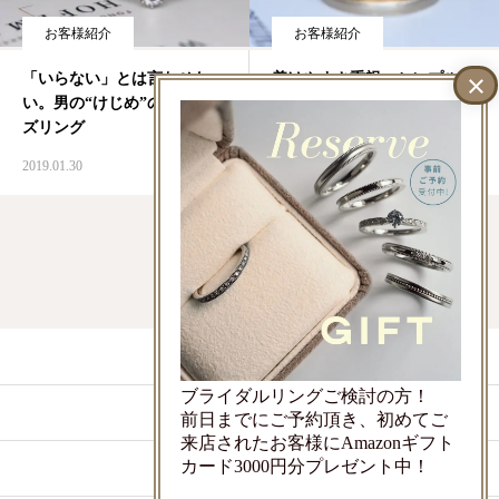
お客様紹介
お客様紹介
「いらない」とは言わせな
着けやすさ重視、シンプルで
い。男の“けじめ”のプロポー
使いやすいブライダルセット
ズリング
ジュエリー
2019.01.30
2019.01.24
1
2
3
LINEでお問い合わせ
ブライダルリングご検討の方！
ご来店予約
前日までにご予約頂き、初めてご
来店されたお客様にAmazonギフト
カード3000円分プレゼント中！
店舗情報