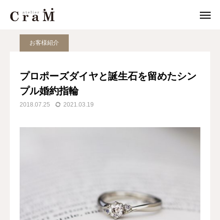
JOURNAL
お客様紹介
プロポーズダイヤと誕生石を留めたシンプル婚約指輪
お客様紹介
来店予約
店舗情報
プロポーズダイヤと誕生石を留めたシン

プル婚約指輪
LINE
作例集
2018.07.25
2021.03.19
結婚指輪
婚約指輪
セットリング
ジュエリー
CraMについて