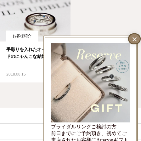
お客様紹介
手彫りを入れたオーダーメイ
ドのにゃんこな結婚指輪
2018.08.15
LINEでお問い合わせ
ブライダルリングご検討の方！
ご来店予約
前日までにご予約頂き、初めてご
来店されたお客様にAmazonギフト