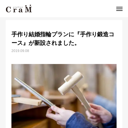
News
手作り結婚指輪プランに『手作り鍛造コース』が新設されました。
手作り結婚指輪プランに『手作り鍛造コ
来店予約
店舗情報
ース』が新設されました。

2019.09.08
LINE
作例集
結婚指輪
婚約指輪
セットリング
ジュエリー
CraMについて