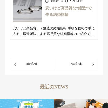
2018.07.04
2021.03.19
安いけど高品質な“鍛造”で
作る結婚指輪
安いけど高品質！？鍛造の結婚指輪 手頃な価格で手に
入る、鍛造製法による高品質な結婚指輪のご紹介で
す。...
前の記事
次の記事
最近のNEWS