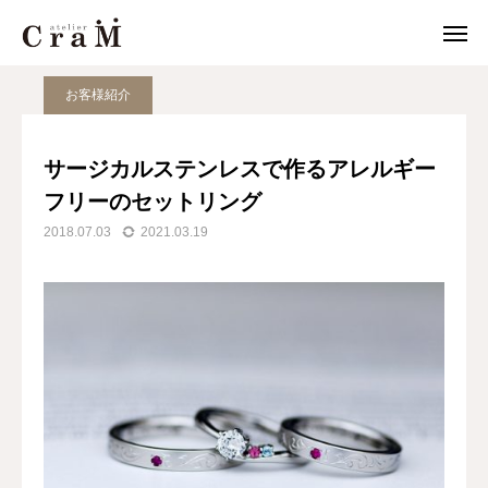
JOURNAL
お客様紹介
サージカルステンレスで作るアレルギーフリーのセットリング
お客様紹介
来店予約
店舗情報
サージカルステンレスで作るアレルギー

フリーのセットリング
LINE
作例集
2018.07.03
2021.03.19
結婚指輪
婚約指輪
セットリング
ジュエリー
CraMについて